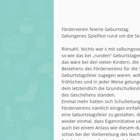
Förderverein
Arbeiten der Sc
Unser Haus
und Schülerinn
Bismarckschule
Schulprogram
Arbeiten der Schüler
Servatiusschule
Förderverein feierte Geburtstag:
und Schülerinnen
Gelungenes Spielfest rund um die Se
Links und Hinw
Schulprogramm
Bismarckschule
Rönsahl. Nichts war´s mit salbungsv
so wie das bei „runden“ Geburtstag
Links und Hinweise
das wäre bei den vielen Kindern, die
Bestehens des Fördervereins für die
Geburtstagsfeier zugegen waren, w
fröhliches und in jeder Weise gelung
dem letztendlich die Grundschulkind
des Geschehens standen.
Einmal mehr hatten sich Schulleitung
Fördervereins nämlich einiges einfal
eine Geburtstagsfeier zu gestalten, d
wieder einmal, dass Eigeninitiative 
auch bei einem Anlass wie diesem du
schon bei der Vorbereitung des Nach