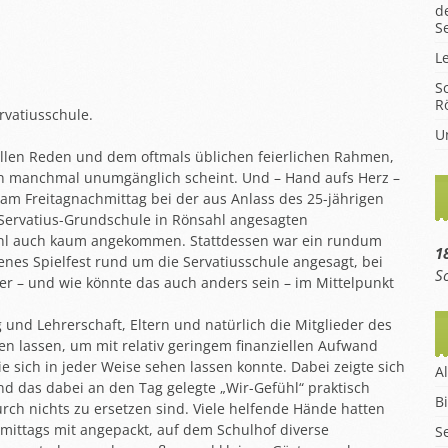
d
hüler
S
en
L
m
S
R
rvatiusschule.
eise
U
ollen Reden und dem oftmals üblichen feierlichen Rahmen,
en manchmal unumgänglich scheint. Und – Hand aufs Herz –
 am Freitagnachmittag bei der aus Anlass des 25-jährigen
 Servatius-Grundschule in Rönsahl angesagten
ohl auch kaum angekommen. Stattdessen war ein rundum
18
enes Spielfest rund um die Servatiusschule angesagt, bei
S
er – und wie könnte das auch anders sein – im Mittelpunkt
 und Lehrerschaft, Eltern und natürlich die Mitglieder des
len lassen, um mit relativ geringem finanziellen Aufwand
ie sich in jeder Weise sehen lassen konnte. Dabei zeigte sich
A
und das dabei an den Tag gelegte „Wir-Gefühl“ praktisch
B
rch nichts zu ersetzen sind. Viele helfende Hände hatten
mittags mit angepackt, auf dem Schulhof diverse
S