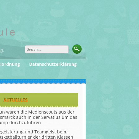
ulordnung
Datenschutzerklärung
AKTUELLES
un waren die Medienscouts aus der
ismarck auch in der Servatius um das
amp durchzuführen
egeisterung und Teamgeist beim
asketballturnier der dritten Klassen