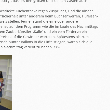
gesorgt, dass es den großen und kleinen Gästen auch
h bestückte Kuchentheke regen Zuspruchs, und die Kinder
effsicherheit unter anderem beim Büchsenwerfen, Hufeisen-
eis stellen. Ferner stand die eine oder andere
benso auf dem Programm wie die im Laufe des Nachmittags
em Zauberkünstler „Kalle“ und ein vom Förderverein
e Preise auf die Gewinner warteten. Spätestens als zum
nde bunter Ballons in die Lüfte stiegen, waren sich alle
n Nachmittag verlebt zu haben. Cr.-