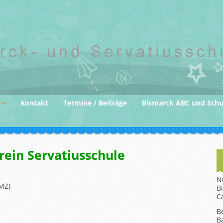
Kontakt
Termine / Beiträge
Bismarck ABC und Sch
der
rein Servatiusschule
gane
N
MZ)
B
C
B
B