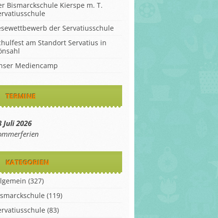
er Bismarckschule Kierspe m. T.
ervatiusschule
esewettbewerb der Servatiusschule
chulfest am Standort Servatius in
önsahl
nser Mediencamp
TERMINE
 Juli 2026
ommerferien
KATEGORIEN
llgemein
(327)
ismarckschule
(119)
ervatiusschule
(83)