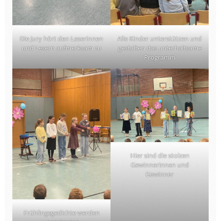
Die Jury hört den Leserinnen
Alle Kinder unterstützen und
und Lesern aufmerksam zu
gestalten das unterhaltsame
Programm
Hier sind die stolzen
Gewinnerinnen und
Gewinner
Frühlingsgedichte werden