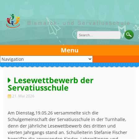
Skip
to
content
Menu
Lesewettbewerb der
Servatiusschule
21. Mai 2026
Am Dienstag,19.05.26 versammelte sich die
Schulgemeinschaft der Servatiusschule in der Turnhalle,
denn der jährliche Lesewettbewerb des dritten und
vierten Jahrgangs stand an. Schulleiterin Stefanie Fischer
begrüßte die anwesenden Kinder, Lehrer*innen und