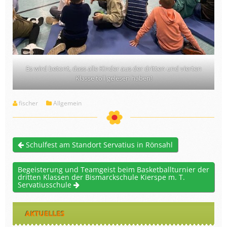
Es wird betont, dass alle Kinder aus der dritten und vierten
Klasse toll gelesen haben!
fischer
Allgemein
Schulfest am Standort Servatius in Rönsahl
Begeisterung und Teamgeist beim Basketballturnier der
dritten Klassen der Bismarckschule Kierspe m. T.
Servatiusschule
AKTUELLES