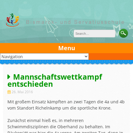
Skip
to
content
Menu
Mannschaftswettkampf
entschieden
26. Mai 2016
Mit großem Einsatz kämpften an zwei Tagen die 4a und 4b
vom Standort Richelnkamp um die sportliche Krone.
Zunächst einmal hieß es, in mehreren
Schwimmdisziplinen die Oberhand zu behalten. Im
Räukepütt war hier die 4a vorne. Am zweiten Tag, dann in