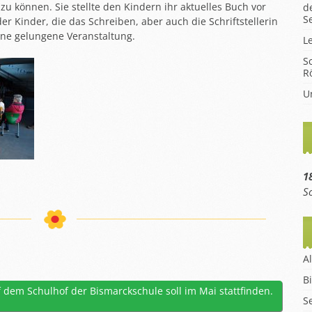
u können. Sie stellte den Kindern ihr aktuelles Buch vor
d
hüler
S
r Kinder, die das Schreiben, aber auch die Schriftstellerin
en
eine gelungene Veranstaltung.
L
m
S
R
eise
U
18
S
A
B
 dem Schulhof der Bismarckschule soll im Mai stattfinden.
S