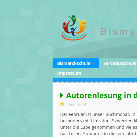
Skip
to
content
Bismarckschule
Servatiusschule
Impressum
Fotos Bismarck- und
Schulleitung
Servatiusschule
Die Klassen an 
Schulleitung
Servatiusschule
Autorenlesung in 
Die Klassen an der
Eltern –
Bismarckschule
Mitwirkungsor
3. April 2019
Eltern –
Betreuung
Der Februar ist unser Buchmonat. In
Mitwirkungsorgane
besonders mit Literatur. Es werden k
Förderverein
unter die Lupe genommen und vieles
Betreuung
das Lesen. So war es in diesem Jahr 
Unser Haus