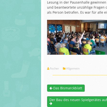
Förderverein
Lesung in der Pausenhalle gewinnen z
Arbeiten der Sc
und beantwortete unzählige Fragen de
Unser Haus
und Schülerinn
als Person betrafen. Es war für alle 
Bismarckschule
Schulprogram
Arbeiten der Schüler
Servatiusschule
und Schülerinnen
Links und Hinw
Schulprogramm
Bismarckschule
Links und Hinweise
fischer
Allgemein
Das Bismarckblatt
Der Bau des neuen Spielgerätes auf