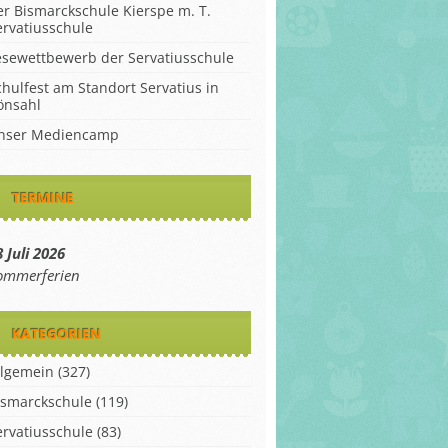
er Bismarckschule Kierspe m. T.
ervatiusschule
esewettbewerb der Servatiusschule
chulfest am Standort Servatius in
önsahl
nser Mediencamp
TERMINE
 Juli 2026
ommerferien
KATEGORIEN
llgemein
(327)
ismarckschule
(119)
ervatiusschule
(83)