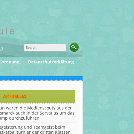
ulordnung
Datenschutzerklärung
AKTUELLES
un waren die Medienscouts aus der
ismarck auch in der Servatius um das
amp durchzuführen
egeisterung und Teamgeist beim
asketballturnier der dritten Klassen