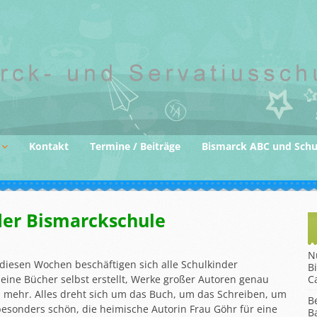
Kontakt
Termine / Beiträge
Bismarck ABC und Sch
der
der Bismarckschule
gane
N
 diesen Wochen beschäftigen sich alle Schulkinder
B
leine Bücher selbst erstellt, Werke großer Autoren genau
C
 mehr. Alles dreht sich um das Buch, um das Schreiben, um
B
besonders schön, die heimische Autorin Frau Göhr für eine
B