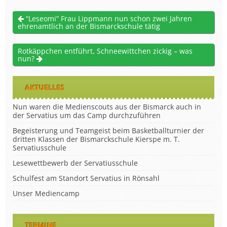
“Leseomi” Frau Lippmann nun schon zwei Jahren
ehrenamtlich an der Bismarckschule tätig
Rotkäppchen entführt, Schneewittchen zickig – was
nun?
AKTUELLES
Nun waren die Medienscouts aus der Bismarck auch in
der Servatius um das Camp durchzuführen
Begeisterung und Teamgeist beim Basketballturnier der
dritten Klassen der Bismarckschule Kierspe m. T.
Servatiusschule
Lesewettbewerb der Servatiusschule
Schulfest am Standort Servatius in Rönsahl
Unser Mediencamp
TERMINE