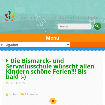
Skip
to
content
Menu
Die Bismarck- und
Servatiusschule wünscht allen
Kindern schöne Ferien!!! Bis
bald :-)
11. Juli 2025
fischer
Allgemein