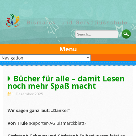
Skip
to
content
Menu
Bücher für alle – damit Lesen
noch mehr Spaß macht
1. Dezember 2025
Wir sagen ganz laut:
„
Danke!
“
Von Trule
(Reporter-AG Bismarckblatt)
Christoph Gebauer und Christoph Seibert waren jetzt zu