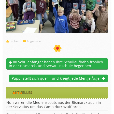
fischer
Allgemein
80 Schulanfänger haben ihre Schullaufbahn fröhlich
in der Bismarck- und Servatiusschule begonnen.
Püppi stellt sich quer – und kriegt jede Menge Ärger
AKTUELLES
Nun waren die Medienscouts aus der Bismarck auch in
der Servatius um das Camp durchzuführen