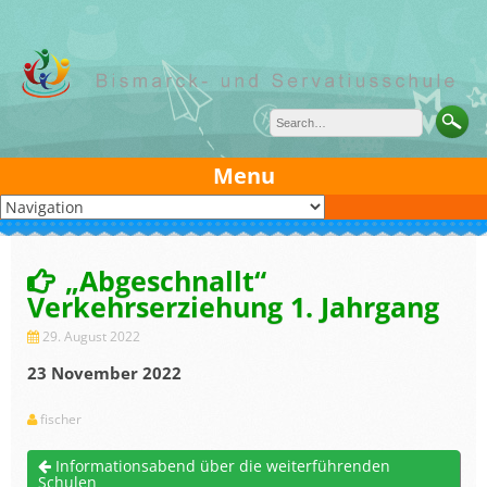
Skip
to
content
Menu
„Abgeschnallt“
Verkehrserziehung 1. Jahrgang
29. August 2022
23 November 2022
fischer
Informationsabend über die weiterführenden
Schulen