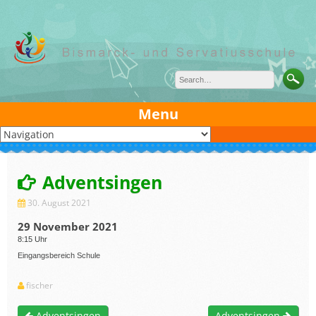
Skip
to
content
Menu
Adventsingen
30. August 2021
29 November 2021
8:15 Uhr
Eingangsbereich Schule
fischer
Adventsingen
Adventsingen