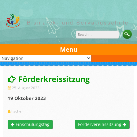
Skip
to
content
Menu
Förderkreissitzung
25. August 2023
19 Oktober 2023
fischer
Einschulungstag
Fördervereinssitzung