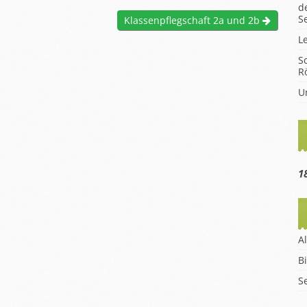
d
hüler
S
Klassenpflegschaft 2a und 2b
en
L
m
S
R
eise
U
1
A
B
S