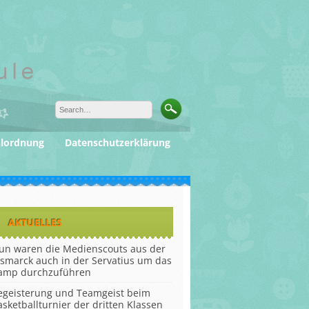
ulordnung
Datenschutzerklärung
AKTUELLES
un waren die Medienscouts aus der
ismarck auch in der Servatius um das
amp durchzuführen
egeisterung und Teamgeist beim
asketballturnier der dritten Klassen