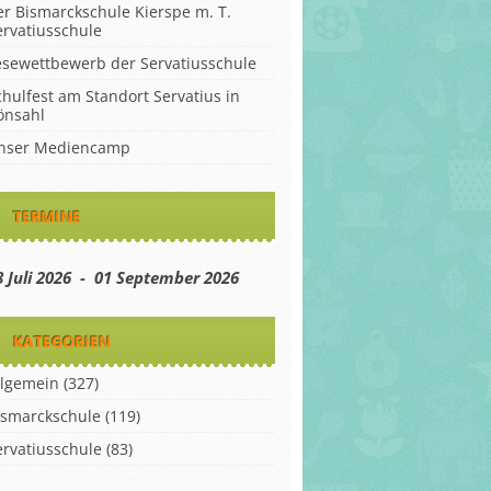
er Bismarckschule Kierspe m. T.
ervatiusschule
esewettbewerb der Servatiusschule
chulfest am Standort Servatius in
önsahl
nser Mediencamp
TERMINE
8 Juli 2026 - 01 September 2026
KATEGORIEN
llgemein
(327)
ismarckschule
(119)
ervatiusschule
(83)