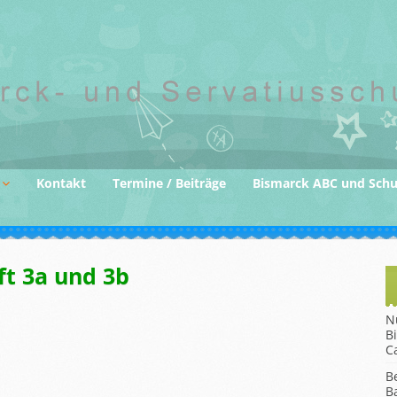
Kontakt
Termine / Beiträge
Bismarck ABC und Sch
der
ft 3a und 3b
gane
N
B
C
B
B