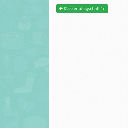
Förderverein
Arbeiten der Sc
Klassenpflegschaft 1c
Unser Haus
und Schülerinn
Bismarckschule
Schulprogram
Arbeiten der Schüler
Servatiusschule
und Schülerinnen
Links und Hinw
Schulprogramm
Bismarckschule
Links und Hinweise