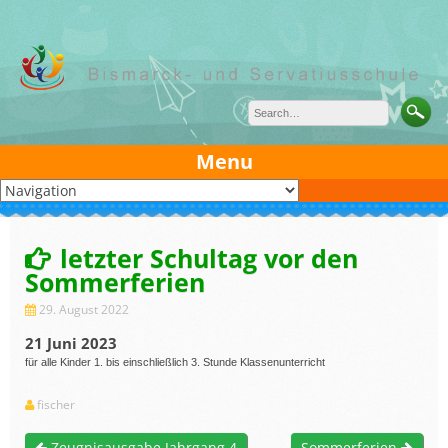
Skip
to
content
Menu
letzter Schultag vor den
Sommerferien
29. August 2022
21 Juni 2023
für alle Kinder 1. bis einschließlich 3. Stunde Klassenunterricht
fischer
Zeugnisausgabe Jahrgang 4
Sommerferien