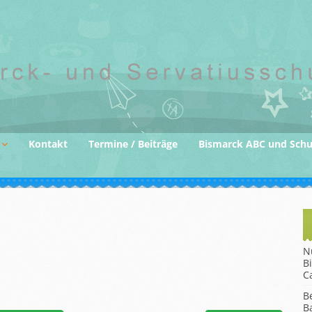
Kontakt
Termine / Beiträge
Bismarck ABC und Sch
der
gane
N
B
C
B
B