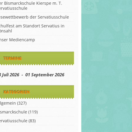
er Bismarckschule Kierspe m. T.
ervatiusschule
esewettbewerb der Servatiusschule
chulfest am Standort Servatius in
önsahl
nser Mediencamp
TERMINE
8 Juli 2026 - 01 September 2026
KATEGORIEN
llgemein
(327)
ismarckschule
(119)
ervatiusschule
(83)