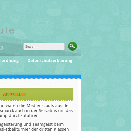
ulordnung
Datenschutzerklärung
AKTUELLES
un waren die Medienscouts aus der
ismarck auch in der Servatius um das
amp durchzuführen
egeisterung und Teamgeist beim
asketballturnier der dritten Klassen