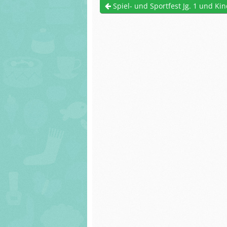
Förderverein
Spiel- und Sportfest Jg. 1 und Ki
Arbeiten der Sc
Unser Haus
und Schülerinn
Bismarckschule
Schulprogram
Arbeiten der Schüler
Servatiusschule
und Schülerinnen
Links und Hinw
Schulprogramm
Bismarckschule
Links und Hinweise