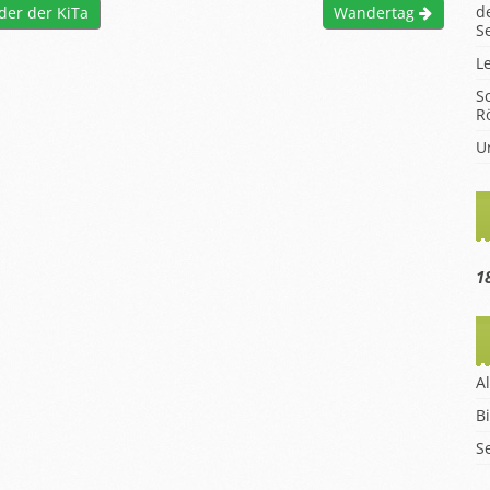
d
nder der KiTa
Wandertag
hüler
S
en
L
m
S
R
eise
U
1
A
B
S