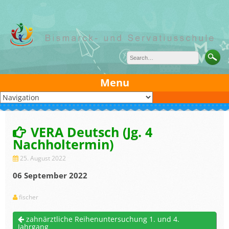
Skip
to
content
Menu
VERA Deutsch (Jg. 4
Nachholtermin)
25. August 2022
06 September 2022
fischer
zahnärztliche Reihenuntersuchung 1. und 4.
Jahrgang