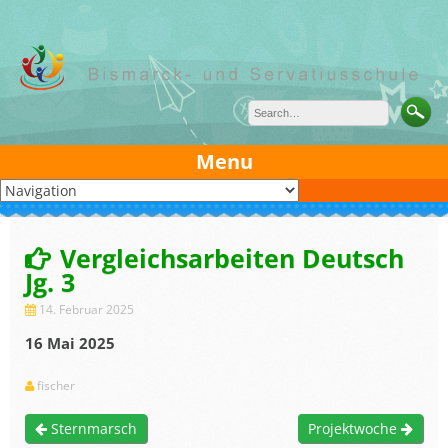
Skip
to
content
Menu
Vergleichsarbeiten Deutsch
Jg. 3
14. Februar 2025
16 Mai 2025
fischer
Sternmarsch
Projektwoche