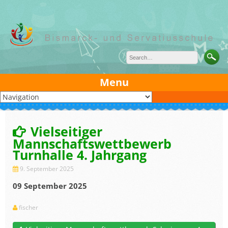
Skip
to
content
Menu
Vielseitiger
Mannschaftswettbewerb
Turnhalle 4. Jahrgang
9. September 2025
09 September 2025
fischer