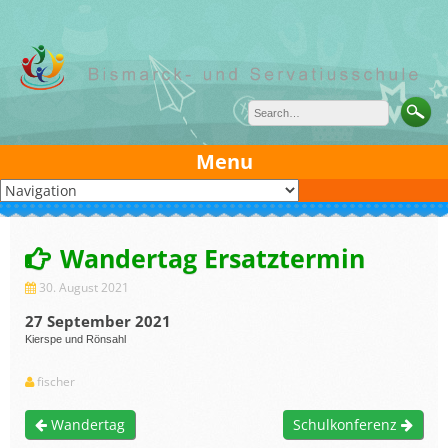
Skip
to
content
Menu
Wandertag Ersatztermin
30. August 2021
27 September 2021
Kierspe und Rönsahl
fischer
Wandertag
Schulkonferenz