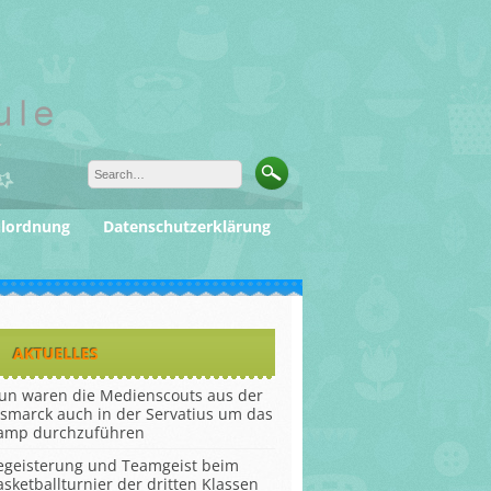
ulordnung
Datenschutzerklärung
AKTUELLES
un waren die Medienscouts aus der
ismarck auch in der Servatius um das
amp durchzuführen
egeisterung und Teamgeist beim
asketballturnier der dritten Klassen