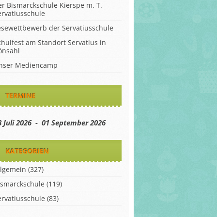
er Bismarckschule Kierspe m. T.
ervatiusschule
esewettbewerb der Servatiusschule
chulfest am Standort Servatius in
önsahl
nser Mediencamp
TERMINE
8 Juli 2026 - 01 September 2026
KATEGORIEN
llgemein
(327)
ismarckschule
(119)
ervatiusschule
(83)