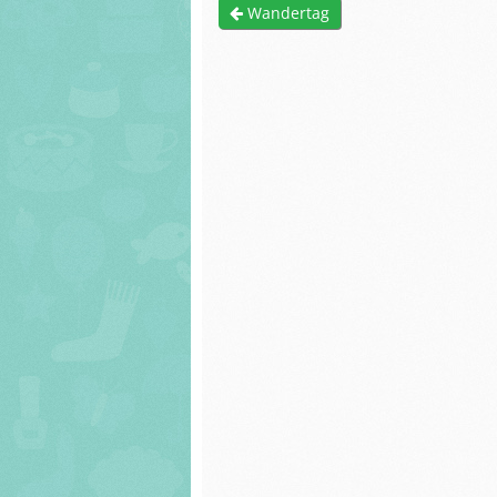
Förderverein
Wandertag
Arbeiten der Sc
Unser Haus
und Schülerinn
Bismarckschule
Schulprogram
Arbeiten der Schüler
Servatiusschule
und Schülerinnen
Links und Hinw
Schulprogramm
Bismarckschule
Links und Hinweise