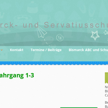
Kontakt
Termine / Beiträge
Bismarck ABC und Sch
der
ahrgang 1-3
gane
N
B
C
B
B