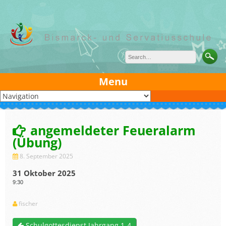
Skip
to
content
Menu
angemeldeter Feueralarm
(Übung)
8. September 2025
31 Oktober 2025
9:30
fischer
Schulgottesdienst Jahrgang 1-4