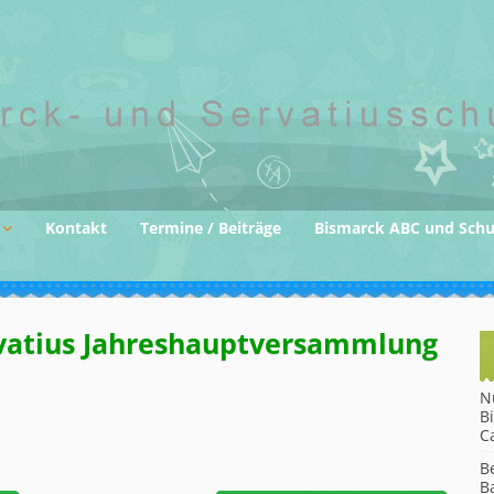
Kontakt
Termine / Beiträge
Bismarck ABC und Sch
der
rvatius Jahreshauptversammlung
gane
N
B
C
B
B