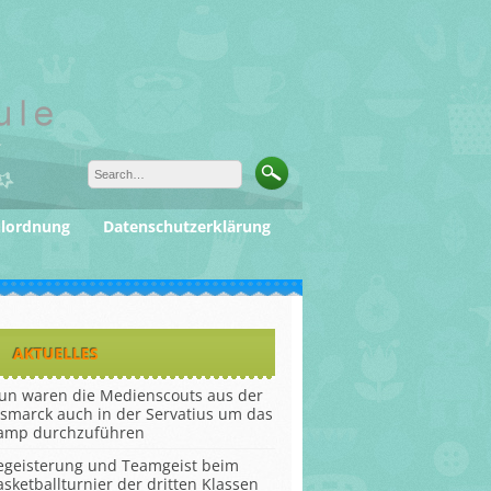
ulordnung
Datenschutzerklärung
AKTUELLES
un waren die Medienscouts aus der
ismarck auch in der Servatius um das
amp durchzuführen
egeisterung und Teamgeist beim
asketballturnier der dritten Klassen