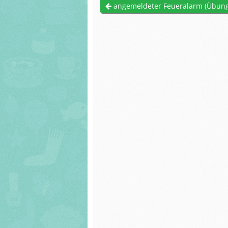
Förderverein
angemeldeter Feueralarm (Übung
Arbeiten der Sc
Unser Haus
und Schülerinn
Bismarckschule
Schulprogram
Arbeiten der Schüler
Servatiusschule
und Schülerinnen
Links und Hinw
Schulprogramm
Bismarckschule
Links und Hinweise