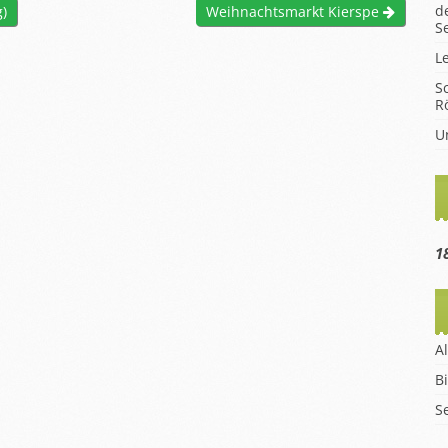
d
)
Weihnachtsmarkt Kierspe
hüler
S
en
L
m
S
R
eise
U
1
A
B
S