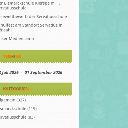
er Bismarckschule Kierspe m. T.
ervatiusschule
esewettbewerb der Servatiusschule
chulfest am Standort Servatius in
önsahl
nser Mediencamp
TERMINE
8 Juli 2026 - 01 September 2026
KATEGORIEN
llgemein
(327)
ismarckschule
(119)
ervatiusschule
(83)