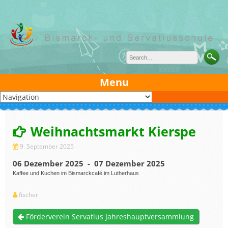
Skip
to
content
Menu
Weihnachtsmarkt Kierspe
9. September 2025
06 Dezember 2025 - 07 Dezember 2025
Kaffee und Kuchen im Bismarckcafé im Lutherhaus
fischer
Förderverein Servatius Jahreshauptversammlung