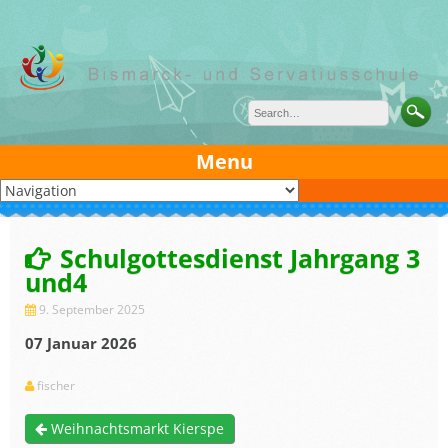
Skip
to
content
Menu
Schulgottesdienst Jahrgang 3
und4
9. September 2025
07 Januar 2026
fischer
Weihnachtsmarkt Kierspe