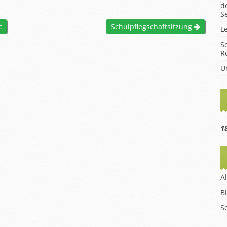
d
hüler
S
en
c
Schulpflegschaftsitzung
L
m
S
R
eise
U
1
A
B
S