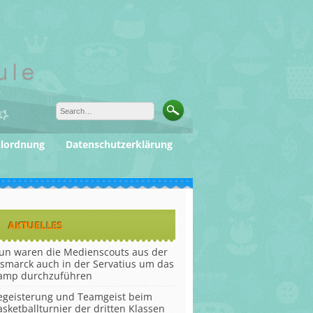
ulordnung
Datenschutzerklärung
AKTUELLES
un waren die Medienscouts aus der
ismarck auch in der Servatius um das
amp durchzuführen
egeisterung und Teamgeist beim
asketballturnier der dritten Klassen