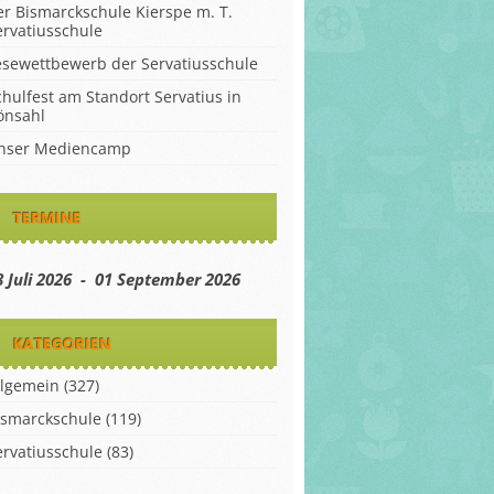
er Bismarckschule Kierspe m. T.
ervatiusschule
esewettbewerb der Servatiusschule
chulfest am Standort Servatius in
önsahl
nser Mediencamp
TERMINE
8 Juli 2026 - 01 September 2026
KATEGORIEN
llgemein
(327)
ismarckschule
(119)
ervatiusschule
(83)