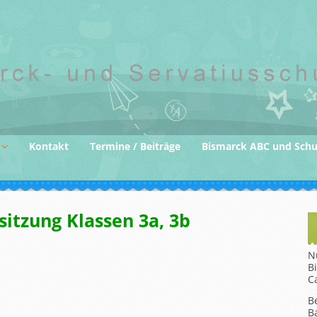
Kontakt
Termine / Beiträge
Bismarck ABC und Sch
der
sitzung Klassen 3a, 3b
gane
N
B
C
B
B